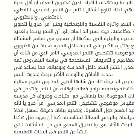
 وغالباً ما يستهدف الأفراد الذين يُعتبرون أضعف أو أقل قدرة
هم، لذلك تتنوع أشكال التنمر بين التنمر الجسدي، اللفظي،
الاجتماعي، والإلكتروني.
تنمر وآثاره النفسية والاجتماعية يعتبر أمراً ضرورياً لتطوير
 لمكافحته، حيث تشير الدراسات إلى أن التنمر يرتبط بالعديد
خصية والبيئية،التي يمكنها أن تتسبب في تفاقم المشكلة.
 وتأثيره الكبير على الحياة داخل المدرسة، بات من الضروري
وضوعية لتشخيص التنمر المدرسي، الأمر الذي من شأنه أن
مفاهيم والتعريفات المستخدمة في دراسة التنمر،ومن ثمة
دى انتشار التنمر داخل المدرسة ونوعياته، مما يساعد على
تحديد الأماكن والأوقات الأكثر عرضة لحدوث التنمر.
شخيص الدقيقة تلك من شأنها أنتتيح للمدارس تقييم فعالية
كافحته،وتصميم برامج فعالة للوقاية من التنمر وللتدخل في
لات الموجودة، بما يتماشى مع احتياجات وظروف كل مدرسة.
 مقياس موضوعي لتشخيص التنمر المدرسي أمراً ضرورياً لأنه
 الفهم حول الظاهرة، وتقديم بيانات دقيقة تسهل اتخاذ
سياسات والبرامج الفعالة لمكافحته، كما أن وجود مثل هكذا
 البحث الأكاديمي والتطبيق العملي في حل المشكلات التي
تنشأ عن التنمر في البيئات التعليمية.