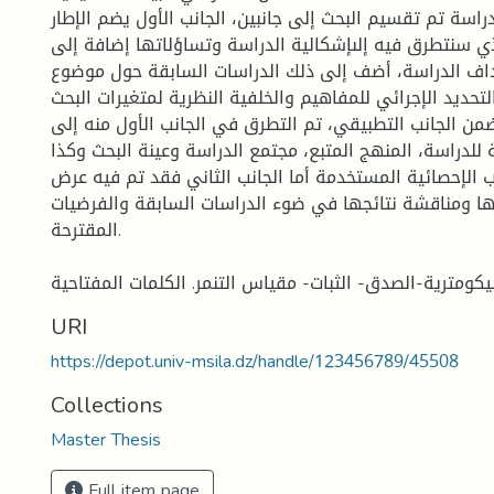
اسة تم تقسيم البحث إلى جانبين، الجانب الأول يضم الإطار
ذي سنتطرق فيه إلىإشكالية الدراسة وتساؤلاتها إضافة إلى
داف الدراسة، أضف إلى ذلك الدراسات السابقة حول موضوع
لتحديد الإجرائي للمفاهيم والخلفية النظرية لمتغيرات البحث.
تضمن الجانب التطبيقي، تم التطرق في الجانب الأول منه إلى
ة للدراسة، المنهج المتبع، مجتمع الدراسة وعينة البحث وكذا
ب الإحصائية المستخدمة أما الجانب الثاني فقد تم فيه عرض
ها ومناقشة نتائجها في ضوء الدراسات السابقة والفرضيات
المقترحة.
ومترية-الصدق- الثبات- مقياس التنمر. الكلمات المفتاحية
URI
https://depot.univ-msila.dz/handle/123456789/45508
Collections
Master Thesis
Full item page