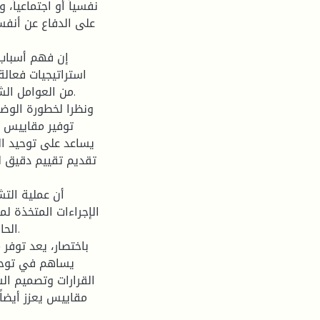
نفسياً أو اجتماعياً،
على الدفاع عن أنفس
إن فهم أسباب ال
استراتيجيات فعالة
من العوامل الش
ونظرا لخطورة الوضع
توفير مقاييس م
يساعد على توحيد ال
تقديم تقييم دقيق لم
أن عملية الت
الإجراءات المتخذة لم
الحا
باختصار، يعد توفر
يساهم في توحيد
القرارات وتصميم ال
مقاييس يعزز أيضاً