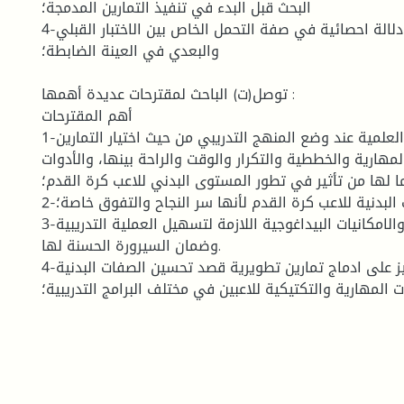
البحث قبل البدء في تنفيذ التمارين المدمجة؛
4-لا توجد فروق ذات دلالة احصائية في صفة التحمل الخاص بين الاختبار القبلي
والبعدي في العينة الضابطة؛
توصل(ت) الباحث لمقترحات عديدة أهمها :
أهم المقترحات
1-التأكيد على الأسس العلمية عند وضع المنهج التدريبي من حيث اختيار التمارين
المهارية والخططية والتكرار والوقت والراحة بينها، والأدوات
 لها من تأثير في تطور المستوى البدني للاعب كرة القدم؛
2-الاهتمام بالصفات البدنية للاعب كرة القدم لأنها سر النجاح والتفوق خاصة؛
3-توفير الوسائل والامكانيات البيداغوجية اللازمة لتسهيل العملية التدريبية
وضمان السيرورة الحسنة لها.
4-ضرورة التركيز على ادماج تمارين تطويرية قصد تحسين الصفات البدنية
 المهارية والتكتيكية للاعبين في مختلف البرامج التدريبية؛