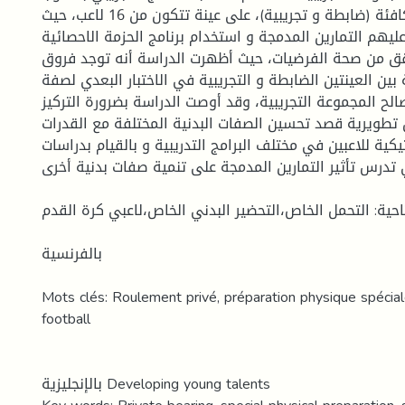
المجموعات المتكافئة (ضابطة و تجريبية)، على عينة تتكون من 16 لاعب، حيث
طبقت عليهم التمارين المدمجة و استخدام برنامج الحزمة الاحصائية (
تحقق من صحة الفرضيات، حيث أظهرت الدراسة أنه توجد فروق
 بين العينتين الضابطة و التجريبية في الاختبار البعدي لصفة
الح المجموعة التجريبية، وقد أوصت الدراسة بضرورة التركيز
 تطويرية قصد تحسين الصفات البدنية المختلفة مع القدرات
يكية للاعبين في مختلف البرامج التدريبية و بالقيام بدراسات
ي تدرس تأثير التمارين المدمجة على تنمية صفات بدنية أخرى
احية: التحمل الخاص،التحضير البدني الخاص،لاعبي كرة القدم
بالفرنسية
Mots clés: Roulement privé, préparation physique spécial
football
بالإنجليزية Developing young talents