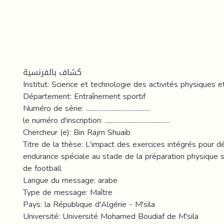
كشاف بالفرنسية
Institut: Science et technologie des activités physiques e
Département: Entraînement sportif
Numéro de série: ...........................................
le numéro d'inscription: ...........................................
Chercheur (e): Bin Rajm Shuaib
Titre de la thèse: L'impact des exercices intégrés pour 
endurance spéciale au stade de la préparation physique 
de football
Langue du message: arabe
Type de message: Maître
Pays: la République d'Algérie - M'sila
Université: Université Mohamed Boudiaf de M'sila