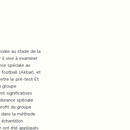
ciale au stade de la
 il vise à examiner
nce spéciale au
football (Akbar), et
entre le pré-test Et
du groupe
nt significatives
ndurance spéciale
profit du groupe
le dans la méthode
 échantillon
r ont été appliqués