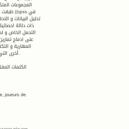
(spss في
تحليل البيانات و ال
ذات دلالة احصائية
التحمل الخاص و لص
على ادماج تمارين
المهارية و التكت
أخرى الت.
الكلمات المفت
e, joueurs de