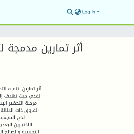
Log In
أثر تمارين مدمجة ل
أثر تمارين لتنمية ال
القدم، حيث تهدف إل
مرحلة التحضير الب
الفروق ذات الدلالة 
لدى المجموعة
الاختبارين البع
التجريبية و لصالح ا