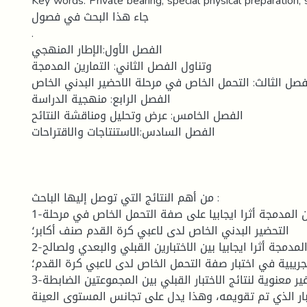
Key words: Private bearing, special physical preparation, 
جاء هذا البحث في فصول
.
الفصل الأول:الإطار المنهجي
وتناول الفصل الثاني: التمارين المدمجة
فصل الثالث: التحمل الخاص في مرحلة الاحضير البدني الخاص
الفصل الرابع: منهجية الدراسة
الفصل الخامس: عرض وتحليل ومناقشة النتائح
الفصل السادس:الاستنتاجات والاقتراحات
من أهم النتائج التي توصل إليها الباحث :
1-حققت التمارين المدمجة أثرا ايجابيا على صفة التحمل الخاص في مرحلة
التحضير البدني الخاص لدى لاعبي كرة القدم صنف أكابر؛
2-حققت التمارين المدمجة أثرا ايجابيا بين الاختبارين القبلي والبعدي ولصالح
جريبية في اختبار صفة التحمل الخاص لدى لاعبي كرة القدم؛
3-هناك فروق غير معنوية لنتائج الاختبار القبلي بين المجموعتين الضابطة
تبار الذي تم تقويمه، وهذا يدل على تجانس المستوى العينة