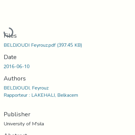
Loading...
Files
BELDJOUDI Feyrouz.pdf
(397.45 KB)
Date
2016-06-10
Authors
BELDJOUDI, Feyrouz
Rapporteur : LAKEHALI, Belkacem
Publisher
University of M'sila