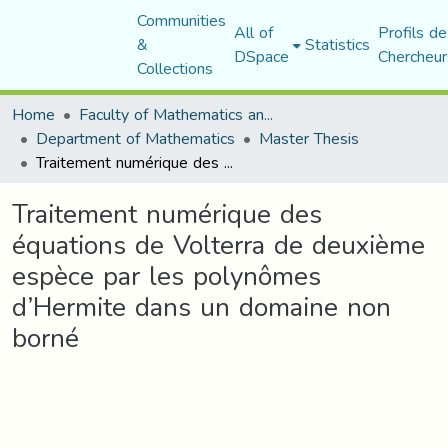
Communities
All of
Profils de
&
Statistics
DSpace
Chercheur
Collections
Home
Faculty of Mathematics and Computer Science
Department of Mathematics
Master Thesis
Traitement numérique des équations de Volterra de deuxième espèce par les polynômes d’Hermite dans un domaine non borné
Traitement numérique des
équations de Volterra de deuxième
espèce par les polynômes
d’Hermite dans un domaine non
borné