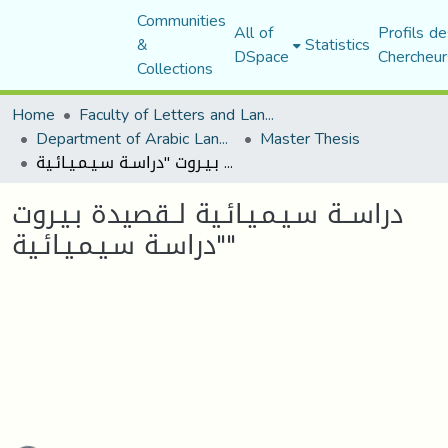
Communities
All of
Profils de
&
Statistics
DSpace
Chercheur
Collections
Home
Faculty of Letters and Languages
Department of Arabic Language and Literature
Master Thesis
دراســة سـيـمـيـائـية لــقصيدة بـيـروت "دراسـة سـيـمـيـائـية"
دراســة سـيـمـيـائـية لــقصيدة بـيـروت
"دراسـة سـيـمـيـائـية"