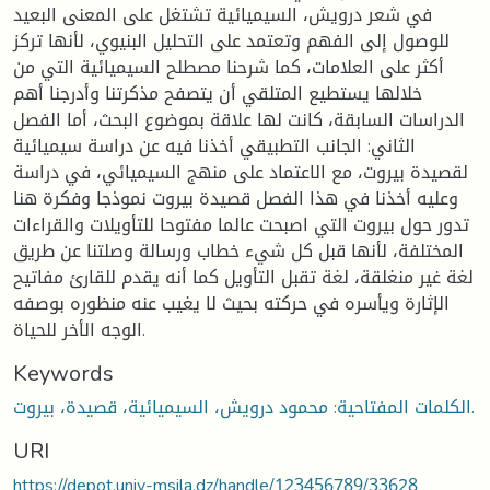
في شعر درويش، السيميائية تشتغل على المعنى البعيد
للوصول إلى الفهم وتعتمد على التحليل البنيوي، لأنها تركز
أكثر على العلامات، كما شرحنا مصطلح السيميائية التي من
خلالها يستطيع المتلقي أن يتصفح مذكرتنا وأدرجنا أهم
الدراسات السابقة، كانت لها علاقة بموضوع البحث، أما الفصل
الثاني: الجانب التطبيقي أخذنا فيه عن دراسة سيميائية
لقصيدة بيروت، مع الاعتماد على منهج السيميائي، في دراسة
وعليه أخذنا في هذا الفصل قصيدة بيروت نموذجا وفكرة هنا
تدور حول بيروت التي اصبحت عالما مفتوحا للتأويلات والقراءات
المختلفة، لأنها قبل كل شيء خطاب ورسالة وصلتنا عن طريق
لغة غير منغلقة، لغة تقبل التأويل كما أنه يقدم للقارئ مفاتيح
الإثارة ويأسره في حركته بحيث لا يغيب عنه منظوره بوصفه
الوجه الأخر للحياة.
Keywords
الكلمات المفتاحية: محمود درويش، السيميائية، قصيدة، بيروت.
URI
https://depot.univ-msila.dz/handle/123456789/33628