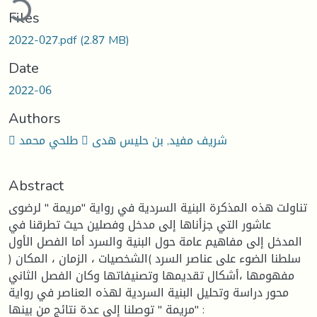
ding...
Files
2022-027.pdf
(2.87 MB)
Date
2022-06
Authors
 طلحي محمد  شريف مفيد, بن حليس هدى
Abstract
تناولت هذه المذكرة البنية السردية في رواية "مريمة " لرضوى
عاشور التي جزأناها إلى مدخل وفصلين حيث تطرقنا في
المدخل إلى مفاهيم عامة حول البنية والسرد أما الفصل الأول
سلطنا الضوء على عناصر السرد )الشخصيات ، الزمان ، المكان (
مفهومها ،أشكال تقديمها وتصنيفاتها وكان الفصل الثاني
محور دراسة وتحليل البنية السردية لهذه العناصر في رواية
"مريمة " توصلنا إلى عدة نتائج من بينها :