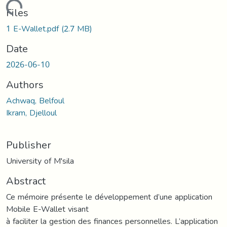
Loading...
Files
1 E-Wallet.pdf
(2.7 MB)
Date
2026-06-10
Authors
Achwaq, Belfoul
Ikram, Djelloul
Publisher
University of M'sila
Abstract
Ce mémoire présente le développement d’une application
Mobile E-Wallet visant
à faciliter la gestion des finances personnelles. L’application