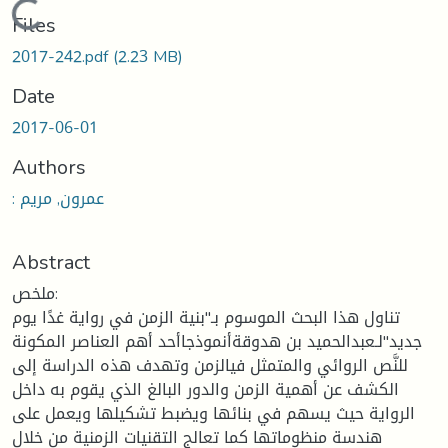
Loading...
Files
2017-242.pdf
(2.23 MB)
Date
2017-06-01
Authors
: عمرون, مريم
Abstract
ملخص:
تناول هذا البحث الموسوم بـ"بنية الزمن في رواية غدًا يوم
جديد"لـعبدالحميد بن هدوقةأنموذجاأحد أهم العناصر المكونة
للنَّص الروائي والمتمثل فيالزمن وتهدف هذه الدراسة إلى
الكشف عن أهمية الزمن والدور البالغ الذي يقوم به داخل
الرواية حيث يسهم في بنائها ويضبط تشكيلها ويعمل على
هندسة منظوماتها كما تعالج التقنيات الزمنية من خلال