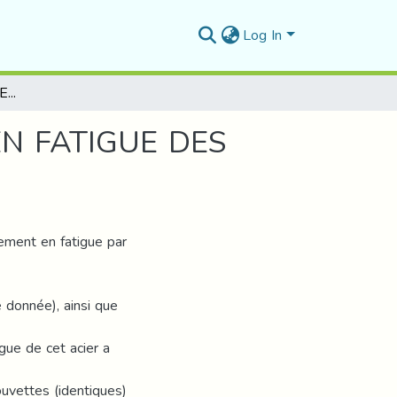
Log In
ETUDE EXPERIMENTALE DU COMPORTEMENT EN FATIGUE DES METAUX PAR FLEXION ROTATIVE
N FATIGUE DES
ement en fatigue par
e donnée), ainsi que
gue de cet acier a
uvettes (identiques)