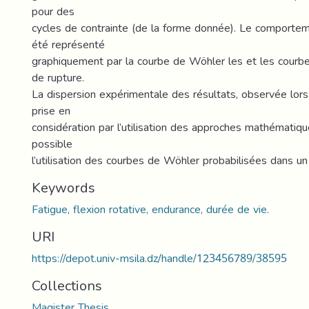
pour des
cycles de contrainte (de la forme donnée). Le comportem
été représenté
graphiquement par la courbe de Wöhler les et les courbes
de rupture.
La dispersion expérimentale des résultats, observée lors
prise en
considération par l’utilisation des approches mathématiqu
possible
l’utilisation des courbes de Wöhler probabilisées dans un 
Keywords
Fatigue, flexion rotative, endurance, durée de vie.
URI
https://depot.univ-msila.dz/handle/123456789/38595
Collections
Magister Thesis