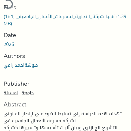
Files
(1.39
الشركة_التجارية_لمسرعات_الأعمال_الجامعية_ (1)(1).pdf
MB)
Date
2026
Authors
صوشةاحمد رامي
Publisher
جامعة المسيلة
Abstract
تهدف هذه الدراسة إلى تسليط الضوء على اإلطار القانوني
لشركة مسرعة األعمال الجامعية في
التشريع الج ازئري وبيان آليات تأسيسها وتسييرها كشركة