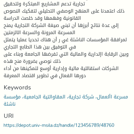
تجارية تدعم المشاريع المبتكرة ولتحقيق
ذلك اعتمدنا على المنهج الوصفي التحليلي لتفكيك النصوص
القانونية وفهمها وقد خلصت الدراسة
إلى عدة نتائج أبرزها أن تبني صيغة الشركة التجارية يمنح
المسرعة المرونة والسرعة الالزمتين
لمرافقة المؤسسات الناشئة غي ر أن هناك تحديا عمليا يتمثل
في التوفيق بين هذا الطابع التجاري
وبين الرقابة اإلدارية والمالية التي تفرضها الجامعة وبناء على
ذلك نوصي بضرورة منح هذه
الشركات استقاللية مالية وإدارية أوسع لتمكينها من أداء
دورها الفعال في تطوير اقتصاد المعرفة
Keywords
مسرعة األعمال، شركة تجارية، المقاوالتية الجامعية، مؤسسة
ناشئة
URI
https://depot.univ-msila.dz/handle/123456789/48760