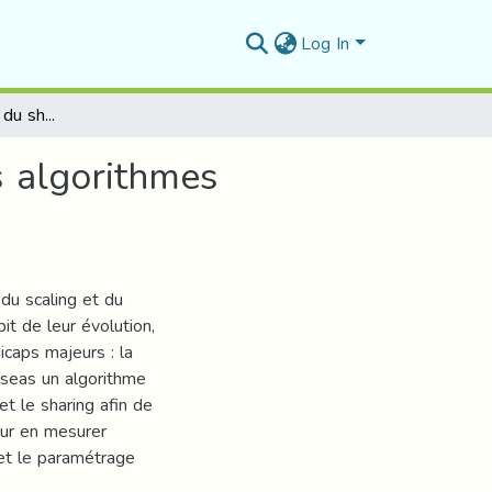
Log In
Impact du scaling et du sharing sur l'efficacité des algorithmes génétiques
s algorithmes
du scaling et du
it de leur évolution,
caps majeurs : la
iseas un algorithme
et le sharing afin de
our en mesurer
 et le paramétrage