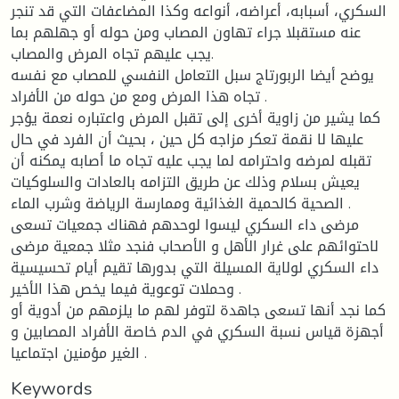
السكري، أسبابه، أعراضه، أنواعه وكذا المضاعفات التي قد تنجر
عنه مستقبلا جراء تهاون المصاب ومن حوله أو جهلهم بما
يجب عليهم تجاه المرض والمصاب.
يوضح أيضا الربورتاج سبل التعامل النفسي للمصاب مع نفسه
تجاه هذا المرض ومع من حوله من الأفراد .
كما يشير من زاوية أخرى إلى تقبل المرض واعتباره نعمة يؤجر
عليها لا نقمة تعكر مزاجه كل حين ، بحيث أن الفرد في حال
تقبله لمرضه واحترامه لما يجب عليه تجاه ما أصابه يمكنه أن
يعيش بسلام وذلك عن طريق التزامه بالعادات والسلوكيات
الصحية كالحمية الغذائية وممارسة الرياضة وشرب الماء .
مرضى داء السكري ليسوا لوحدهم فهناك جمعيات تسعى
لاحتوائهم على غرار الأهل و الأصحاب فنجد مثلا جمعية مرضى
داء السكري لولاية المسيلة التي بدورها تقيم أيام تحسيسية
وحملات توعوية فيما يخص هذا الأخير .
كما نجد أنها تسعى جاهدة لتوفر لهم ما يلزمهم من أدوية أو
أجهزة قياس نسبة السكري في الدم خاصة الأفراد المصابين و
الغير مؤمنين اجتماعيا .
Keywords