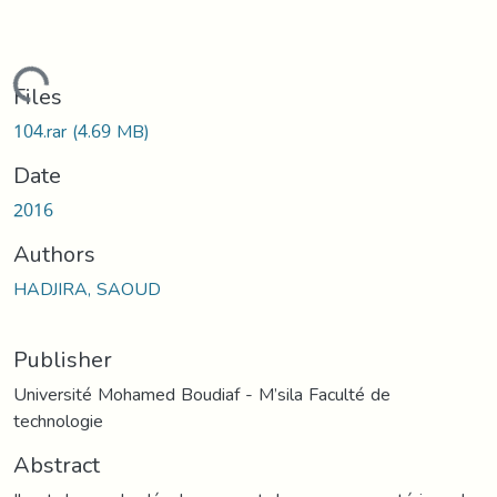
Loading...
Files
104.rar
(4.69 MB)
Date
2016
Authors
HADJIRA, SAOUD
Publisher
Université Mohamed Boudiaf - M’sila Faculté de
technologie
Abstract