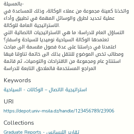
بالمسيلة-
واتخذنا كعينة مجموعة من عملاء الوكالة، وذلك للمساعدة في
عملية تحديد لطرق والوسائل المهمة في تطبيق وأداء
الاستراتيجية العامة للوكالة.
التساؤل العام للدراسة: ما هي الاستراتيجيات الاتصالية التي
تعتمدها الوكالة السياحية نوميديا للسياحة واسفار؟
اعتمدنا في دراستنا على عدة فصول مقسمة الى مباحث
ومطالب تخص الموضوع للنتقل بذلك الى خاتمة تناولنا فيها
استنتاج عام ومجموعة من الاقتراحات والتوصيات، ثم قائمة
المراجع المستخدمة فالملاحق التابعة للدراسة
Keywords
استراتيجية الاتصال – الوكالات - السياحية
URI
https://depot.univ-msila.dz/handle/123456789/23906
Collections
Graduate Reports - تقارير الليسانس