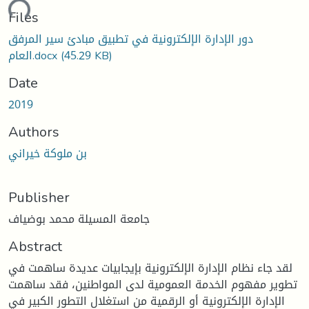
ading...
Files
دور الإدارة الإلكترونية في تطبيق مبادئ سير المرفق
(45.29 KB)
العام.docx
Date
2019
Authors
بن ملوكة خيراني
Publisher
جامعة المسيلة محمد بوضياف
Abstract
لقد جاء نظام الإدارة الإلكترونية بإيجابيات عديدة ساهمت في
تطوير مفهوم الخدمة العمومية لدى المواطنين، فقد ساهمت
الإدارة الإلكترونية أو الرقمية من استغلال التطور الكبير في