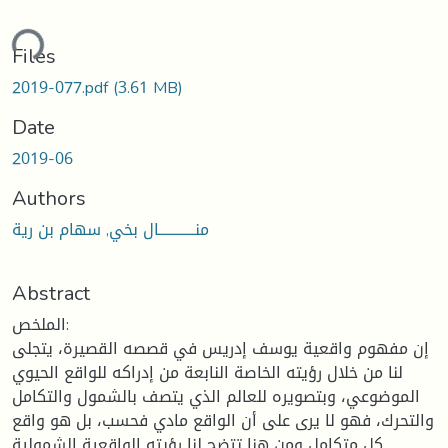
ding...
Files
2019-077.pdf
(3.61 MB)
Date
2019-06
Authors
منــــــــــــال بخي, سهام بن رية
Abstract
الملخص:
إن مفهوم واقعية يوسف إدريس في قصصه القصيرة، يتجلى
لنا من خلال رؤيته الخاصة النابعة من إدراكه للواقع الحيوي
الموضوعي، وبتصويره للعالم الذي يتصف بالشمول والتكامل
والتحرك، فهو لا يرى على أن الواقع مادي فحسب، بل هو واقع
كل متكامل ومن هنا تتضح لنا رؤيته الواقعية الشمولية