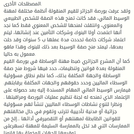
المصطلحات الأخرى.
ولقد عرفت بورصة الجزائر للقيم المنقولة أنظمة مختلفة لمهنة
الوسيط المالي، فقد كانت تمنح هذه الصفة للشخص الطبيعي
والمعنوي، وانتقلت لمنحها للشخص المعنوي فقط كما نجد
أنها اعتمدت أولا البنوك وشركات التأمين عند إنشائها، ليتم
اعتماد شركات خاصة تحددت مدة عملها ب 5 سنوات وقد حلت
بعدها، ليمتد منح صفة الوسيط بعد ذلك للبنوك وهذا ماهو
معمول به حاليا.
كما أن المشرع الجزائري ضبط مهنة الوساطة في بورصة القيم
المنقولة بعدة قوانين وتنظيمات، حدد فيها شروط منح صفة
الوساطة والجهة المكلفة بذلك، كما نظم نطاق مسؤولية
الوسطاء الماليين وحدد حقوقهم والجهات المكلفة برقابتهم.
فيمارس الوسيط المالي المهام المسندة إليه بعد حصوله على
الإعتماد الذي تمنحه له لجنة تنظيم عمليات البورصة ومراقبتها .
ونظرا لتنوع نشاطات الوسطاء الماليين تنشأ لهم مسؤولية
جزائية أو مدنية تأديبية تترتب وتقوم في حال مخالفتهم
للقوانين الظابطة لمهنتهم أو التقصيرفي أدائها ...إلخ من
الممارسات التي قد تخل بالممارسة السليمة للمهنة تسهرعلى
توقيعها الجهات المخولة بها قانونا.