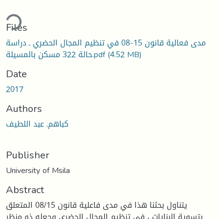
ding...
Files
مدى فعالية قانون 15-08 في تنظيم المجال الحضري ـ دراسة
(4.52 MB)
حالة 322 مسكن بالمسيلة.pdf
Date
2017
Authors
كباهم, عبد اللطيف
Publisher
University of Msila
Abstract
يتناول بحثنا هذا في مدى فاعلية قانون 08/15 المتعلق
بتسوية البنايات ، في تنظيم المجال الحضري وجعله ذو منظر