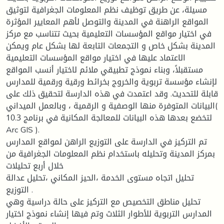
مسيلة، عن طريق توظيف نظم المعلومات الجغرافية لتوثيق
المواقع الراهنة في المدينة والتوصل لأهم المعايير المؤثرة
في اختيار مواقع المؤسسات التعليمية بحيث تتناسب مع مركز
المدينة بشكل خاص و التجمعات التابعة لها بشكل عام ويمكن
الاعتماد عليها في اختيار مواقع المؤسسات التعليمية
مستقبلاً، وبناء نموذج تطبيقي ملائم لاختيار أنسب المواقع
لإنشاء مؤسسة تربوية والخروج بخرائط ورقية ورقمية للمدارس
قابلة للتحديث. وقد اعتمدت في هذه الدارسة لتحقيق ذلك على
البيانات المتوفرة منها الوصفية و الرقمية ، وبالعمل الميداني(
لتخضع بعدها هذه البيانات للمعالجة المكانية في برنامج 10.3
Arc GIS ).
تم التركيز في الدارسة على التوزيع الراهن لمواقع المدارس
بمركز المدينة وتحليله باستخدام نظم المعلومات الجغرافية من
خلال أربع تحليلات
تحليل اتجاه مستوى الخدمة ،الحيز المكاني ،تحليل عدالة
التوزيع .
تحليل مناطق التخصيص مع التركيز على حالة دراسية وهي
المدارس التربوية للأطوار الثلاث وتم فيها إنشاء نموذج اختيار