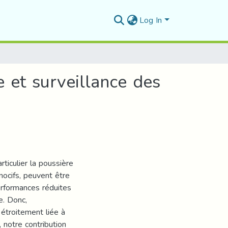
Log In
e et surveillance des
ticulier la poussière
nocifs, peuvent être
erformances réduites
e. Donc,
 étroitement liée à
 notre contribution