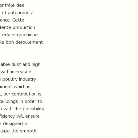
ontrôle des
te et autonome à
tance. Cette
llente production
nterface graphique
er le bon déroulement
hable dust and high
 with increased
 poultry industry.
onment which is
 our contribution is
buildings in order to
with the possibility
ciency will ensure
we designed a
ualize the smooth