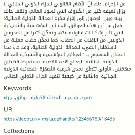
من الإجرام، ذلك أنّ النّظام القانوني للجزاء الدّولي الجنائي لا
يزال تعيقه كثير من الظّروف التي تسود العالم، وتقف حائلا
بينه وبين الوصول إلى إقرار فكرة العدالة الدّولية الجنائية؛
ولعل من أبرز هذه العوائق: العوائق المؤسّسية والتّنفيذية
التي تثير إشكاليات قانونية عدّة، وتمكّن كثيرا من المجرمين
الدّوليين من الإفلات من العقاب، كما تمكّن جهات معيّنة من
الاستغلال السّيء للعدالة الدّولية الجنائية، وقد جاء هذا
المقال الموسوم بـ: "العوائق المؤسّسية والتّنفيذية للعدالة
الدّولية الجنائية" ليعالج هذه القضية، مستعرضا قضيتين
مهمّتين، الأولى تتعلّق بمدى شرعية الأجهزة القضائية الدّولية
الجنائية، والثّانية عن كيفية تنفيذ الجزاء الدّولي الجنائي.
Keywords
تنفيذ، شرعية، العدالة الدّولية، عوائق، جزاء
URI
https://depot.univ-msila.dz/handle/123456789/18435
Collections