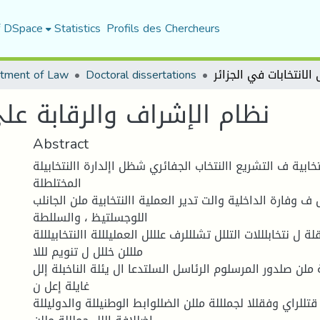
f DSpace
Statistics
Profils des Chercheurs
tment of Law
Doctoral dissertations
نظام الإشراف والرقابة على
Abstract
تخابية ف التشريع االنتخاب الجفائري شظل اإلدارة االنتخابيلة
المختلطلة
 ف وفارة الداخلية والت تدير العملية االنتخابية ملن الجانلب
اللوجسلتيظ ، والسللطة
لة ل نتخابلللات التللل تشلللرف علللل العمليلللة االنتخابيلللة
ملللن خللل ل تنويم لللا
ة ملن صلدور المرسلوم الرئاسل السلتدعا ال يئلة الناخبلة إلل
غايلة إعل ن
 قتللراي وفقللا لجملللة مللن الضللوابط الوطنيللة والدوليللة