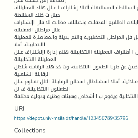
إضللافة إللل جملللة مللن
م السلللطة المسللتقلة أثنللا إشللراف ا عللل هللذ العمليللة،
حيلل ت خللذ السلللطة
بللات الطللابع المدقللت وتختلللف مظانت للا فلل اإلشللراف
عللل مراحللل العمليللة
ثلل فل المراحلل التحضليرية والتم يديلة والمعاصلرة للعمليلة
االنتخابيلة، أملا
ل ا أطللراف العمليللة االنتخابيللة هللم إدارة اإلشللراف عللل
العمليللة االنتخابيللة
خبين عن طريا الطعون االنتخابية، وت خذ هلذ الرقابلة شلظل
الرقابلة الشلعبية
ضللائية، أمللا اسشللظال اسخللرر للرقابللة التلل تقللوم عللل
الطعللون االنتخابيللة ف لل
النتخابية ويقوم ب ا أشخاص وهيئات وطنية ودولية مختلفة
URI
https://depot.univ-msila.dz/handle/123456789/35796
Collections