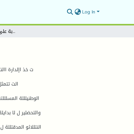
Log In
نظام الإشراف والرقابة على الانتخابات في الجزائر
ت خذ اإلدارة االن
الت تتمثل
الوطنيلللة المسلللتق
والتحضلير ل لا بدايل
النتللائو المدقتللة ل