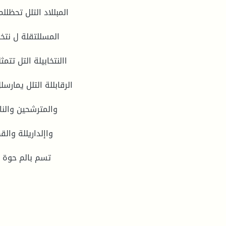
المبللاد التلل تحظلل
المسللتقلة ل نتخا
االنتخابيلة التل تتم
الرقابللة التلل يمارسل
والمترشحين والنا
واإلداريللة والق
تسم بالم حوة ا