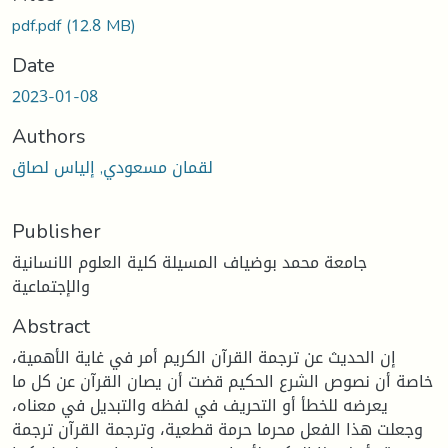
Loading...
pdf.pdf
(12.8 MB)
Date
2023-01-08
Authors
لقمان مسعودي, إلياس لصاق
Publisher
جامعة محمد بوضياف المسيلة كلية العلوم الانسانية
والإجتماعية
Abstract
إن الحديث عن ترجمة القرآن الكريم أمر في غاية الأهمية،
خاصة أن نصوص الشرع الحكيم قضت أن يصان القرآن عن كل ما
يعرضه للخطأ أو التحريف في لفظه والتبديل في معناه،
وجعلت هذا الفعل محرما حرمة قطعية، وترجمة القرآن ترجمة