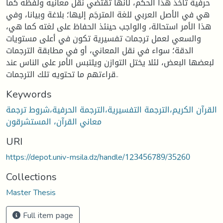
حرفية تأخذ هذا الحكم، لأنها تقتضي نقل معانيه ولفظه كما
هي في الأصل العربي للغة المترجَم إليها؛ بلاغة وبيانا، وفي
هذا الأمر استحالة، والواجب حينئذ الحفاظ على لغته كما هي،
والسعي لعمل ترجمات تفسيرية تكون في أعلى مستويات
الدقة؛ سواء في نقل المعاني، أو في مطابقة الترجمات
لبعضها البعض، لئلا يختل التوازن ويلتبس الأمر على الناس عند
قراءتهم ما تحتويه تلك الترجمات..
Keywords
القرآن الكريم،الترجمة التفسيرية،الترجمة الحرفية،شروط ترجمة
معاني القرآن، المستشرقون
URI
https://depot.univ-msila.dz/handle/123456789/35260
Collections
Master Thesis
Full item page