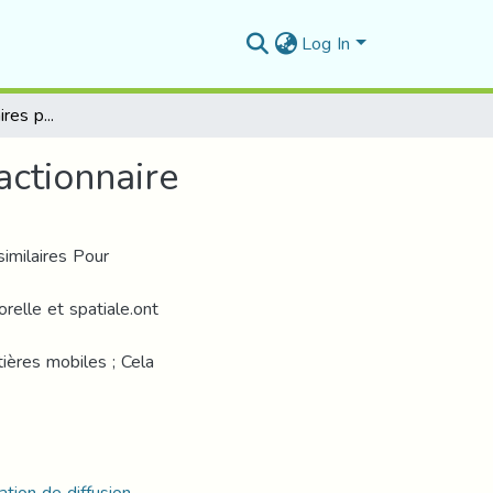
Log In
solutions auto-similaires pour EDPs d'évolution fractionnaire
actionnaire
similaires Pour
orelle et spatiale.ont
ières mobiles ; Cela
ation de diffusion