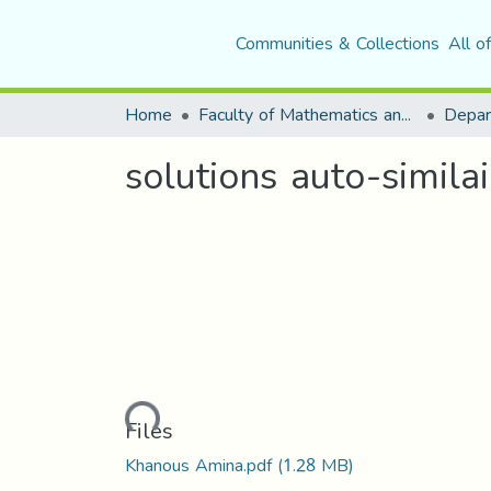
Communities & Collections
All o
Home
Faculty of Mathematics and Computer Science
Depar
solutions auto-simila
Loading...
Files
Khanous Amina.pdf
(1.28 MB)