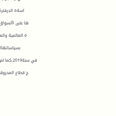
ها على األسواق ا
ة العالمية والم
بسياساتهاال
ج قطاع المحروقا