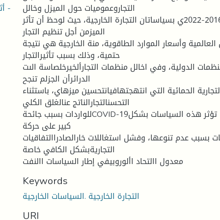
أث
التجاروعموميات حول الميزل وخالل
اسةة الدرفتر2016-2022ي بسياساتان التجارة الخارجية، حيث لوحظ أن تأثر
الميزمن أجل تنظيم التجار
لعالمية وأسعار الموارد الطاقوية، منة الخارجية هي نتيجة
حتمية، وذلك بسبب تأثيرالتجار
نظمات الدولية، وفي اخالل منظمات التجارألخيرخلصاسة الىت
الدرائرأن الجزلم تنجح
تجارية الحمائية التي انتهجتهافيانتحسين ميزهاي، باستثناء
التحسنالتجارالناتج عنالغلق الكلي
للواردات بسبب جائحةCOVID-19في سنة2019،كما لم تؤثر هذه السياسات بشكل
كبير على حركة
ت بسبب عدم تنوعها، وفشل استغاللات خارالصادراالتفاقيات
التجاريةبشكل الكافي خاصة
معدول االتحاد األوروبيفي إطار السياسات االنفت
Keywords
التجارة الخارجية .السياسات الخارجية
URI