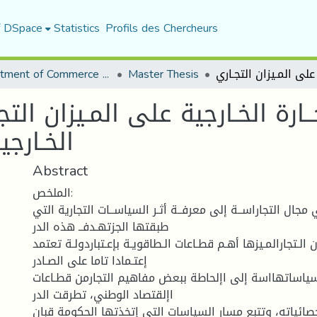
f DSpace
Statistics
Profils des Chercheurs
Department of Commerce Science
Master Thesis
ارة الخـارجية على المـيزان التجـ
الخـارجي
Abstract
الملخص:
 مجال التجاراســة إلى معرفــة أثـر السياســات التجارية التي
طبقتها الجزتهـدفــ هذه الدر
 الـتجارالمـيزها أهـم قطـاعات الـطاقويـة بإعـتباردولـة تعتمد
إعتـمادا تاما على الصـادر
سياساتهااسة إلى اإلحاطة ببعض مفاهيم التجارمن قطـاعات
اإلقتصاد الوطني، تطرقت الدر
صائياته، وتتبع مسار السياسات التي إتخذتها الحكومة قبان