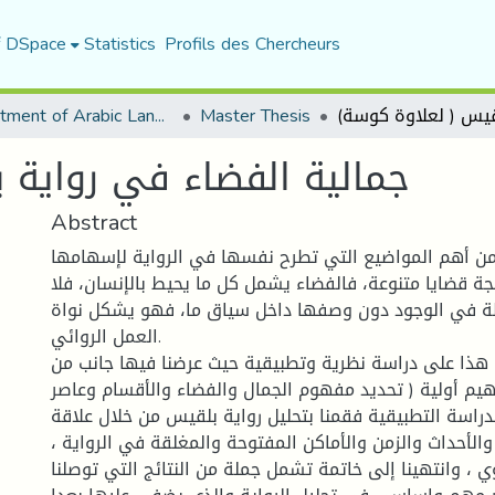
f DSpace
Statistics
Profils des Chercheurs
Department of Arabic Language and Literature
Master Thesis
جمالية الفضاء في رواية 
Abstract
من أهم المواضيع التي تطرح نفسها في الرواية لإسهامها
جة قضايا متنوعة، فالفضاء يشمل كل ما يحيط بالإنسان، فلا
ظة في الوجود دون وصفها داخل سياق ما، فهو يشكل نواة
العمل الروائي.
 هذا على دراسة نظرية وتطبيقية حيث عرضنا فيها جانب من
هيم أولية ( تحديد مفهوم الجمال والفضاء والأقسام وعاصر
لدراسة التطبيقية فقمنا بتحليل رواية بلقيس من خلال علاقة
الأحداث والزمن والأماكن المفتوحة والمغلقة في الرواية ،
ي ، وانتهينا إلى خاتمة تشمل جملة من النتائج التي توصلنا