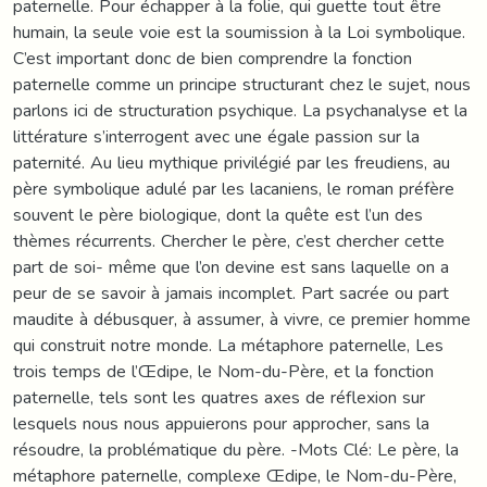
paternelle. Pour échapper à la folie, qui guette tout être
humain, la seule voie est la soumission à la Loi symbolique.
C’est important donc de bien comprendre la fonction
paternelle comme un principe structurant chez le sujet, nous
parlons ici de structuration psychique. La psychanalyse et la
littérature s’interrogent avec une égale passion sur la
paternité. Au lieu mythique privilégié par les freudiens, au
père symbolique adulé par les lacaniens, le roman préfère
souvent le père biologique, dont la quête est l’un des
thèmes récurrents. Chercher le père, c’est chercher cette
part de soi- même que l’on devine est sans laquelle on a
peur de se savoir à jamais incomplet. Part sacrée ou part
maudite à débusquer, à assumer, à vivre, ce premier homme
qui construit notre monde. La métaphore paternelle, Les
trois temps de l’Œdipe, le Nom-du-Père, et la fonction
paternelle, tels sont les quatres axes de réflexion sur
lesquels nous nous appuierons pour approcher, sans la
résoudre, la problématique du père. -Mots Clé: Le père, la
métaphore paternelle, complexe Œdipe, le Nom-du-Père,