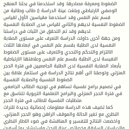
الضغوط ومعرفة مصادرها. وقد استخدمنا في بحثنا المنهج
الوصفي الارتباطي وبلغت عينة الدراسة () طالب وطالبة من
قسم علم النفس وقد استخدمنا مقياسين الأول لقياس
الضغوط النفسية لديهم والثاني لقياس مدى الصلابة النفسية
لديهم وقد تم التحقق من الثبات في دراستنا.
ومن جهة أخرى حاولت الدراسة التعرف على مستوى الصلابة
النفسية لدى الطلبة بقسم علم النفس في ابعادها الثلاث
الالتزام والتحكم والتحدي والتعرف على مستوى الضغوط
النفيسة لدى الطلبة بقسم علم النفس وعلافتها الارتباطية
بأبعاد الصلابة النفسية لدى الطلبة الجامعيين في فترة الحجر
المنزلي, وتوصلنا الى أهم نتائج الدراسة في استثمار علاقة بين
الضغوط النفسية والصلابة النفسية
في تصميم برامج نفسية تساهم في توجيه الطالب الجامعي
في فترة الحجر المنزلي والبرامج التعلمية التربوية تتناسق مع
متطلبات النفسية للطالب في فترة الحجر.
كما تضيف هذه الدراسة معلومات إحصائية جديدة للتراث
النظري مع تغير الحالة والموقف الراهن وهو الحجر المنزلي،
واخضعت النتائج للتفسير و المناقشة في ضوء الاطار النظري
والدراسات السابقة وخصائص عينة البحث واسترشاد بما أسفرت