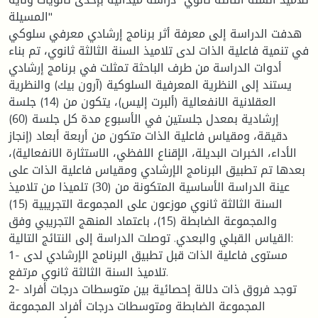
المسيلة"
هدفت الدراسة إلى معرفة أثر برنامج إرشادي معرفي سلوكي
في تنمية فاعلية الذات لدى تلاميذ السنة الثالثة ثانوي، تم بناء
أدوات الدراسة من طرف الباحثة تمثلت في برنامج إرشادي
يستند إلى النظرية المعرفية السلوكية (آرون بيك) والنظرية
العقلانية الانفعالية (ألبرت إليس)، يتكون من (14) جلسة
إرشادية بمعدل جلستين في الأسبوع مدة كل جلسة (60)
دقيقة، ومقياس فاعلية الذات متكون من أربعة أبعاد (إنجاز
الأداء، الخبرات البديلة، الإقناع اللفظي، الاستثارة الانفعالية)،
بعدها تم تطبيق البرنامج الإرشادي ومقياس فاعلية الذات على
عينة الدراسة الأساسية المتكونة من (30) تلميذا من تلاميذ
السنة الثالثة ثانوي موزعون على المجموعة التجريبية (15)
والمجموعة الضابطة (15)، باعتماد المنهج التجريبي وفق
القياس القبلي والبعدي. توصلت الدراسة إلى النتائج التالية:
1- مستوى فاعلية الذات قبل تطبيق البرنامج الإرشادي لدى
تلاميذ السنة الثالثة ثانوي مرتفع.
2- توجد فروق ذات دلالة إحصائية بين متوسطات درجات أفراد
المجموعة الضابطة ومتوسطات درجات أفراد المجموعة