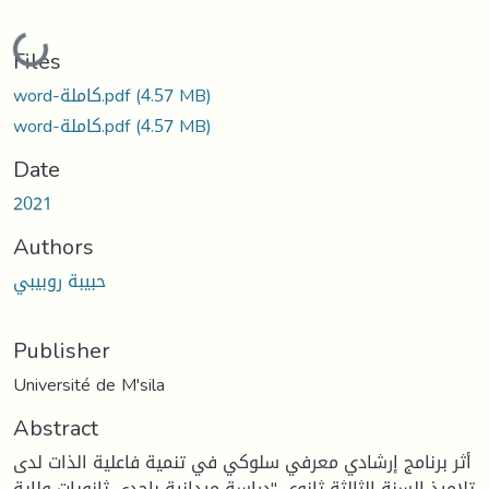
Loading...
Files
(4.57 MB)
word-كاملة.pdf
(4.57 MB)
word-كاملة.pdf
Date
2021
Authors
حبيبة روبيبي
Publisher
Université de M'sila
Abstract
أثر برنامج إرشادي معرفي سلوكي في تنمية فاعلية الذات لدى
تلاميذ السنة الثالثة ثانوي "دراسة ميدانية بإحدى ثانويات ولاية