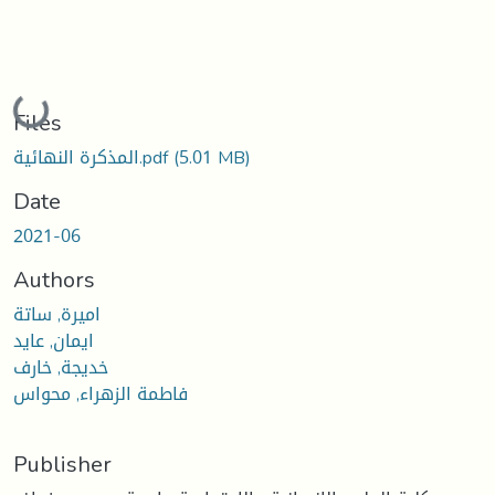
Loading...
Files
(5.01 MB)
المذكرة النهائية.pdf
Date
2021-06
Authors
اميرة, ساتة
ايمان, عايد
خديجة, خارف
فاطمة الزهراء, محواس
Publisher