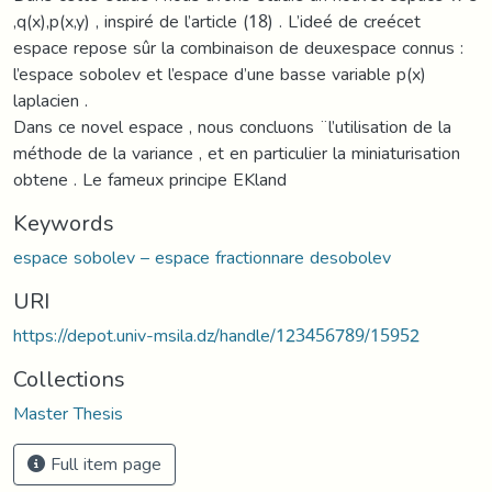
,q(x),p(x,y) , inspiré de l’article (18) . L’ideé de creécet
espace repose sûr la combinaison de deuxespace connus :
l’espace sobolev et l’espace d’une basse variable p(x)
laplacien .
Dans ce novel espace , nous concluons ¨l’utilisation de la
méthode de la variance , et en particulier la miniaturisation
obtene . Le fameux principe EKland
Keywords
espace sobolev – espace fractionnare desobolev
URI
https://depot.univ-msila.dz/handle/123456789/15952
Collections
Master Thesis
Full item page