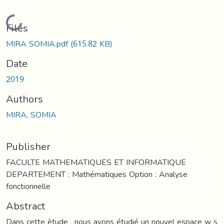
Loading...
Files
MIRA SOMIA.pdf
(615.82 KB)
Date
2019
Authors
MIRA, SOMIA
Publisher
FACULTE MATHEMATIQUES ET INFORMATIQUE
DEPARTEMENT : Mathématiques Option : Analyse
fonctionnelle
Abstract
Dans cette ètude . nous avons étudié un nouvel espace w s