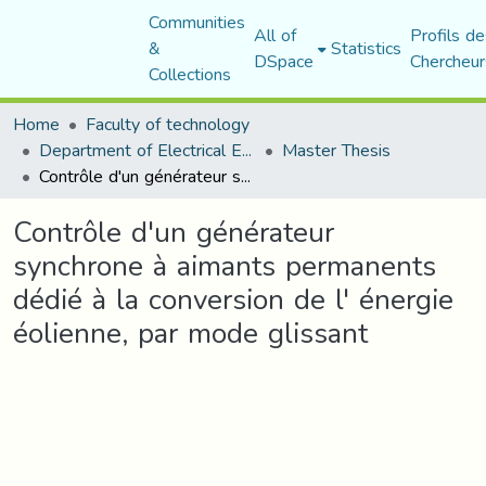
Communities
All of
Profils de
&
Statistics
DSpace
Chercheur
Collections
Home
Faculty of technology
Department of Electrical Engineering
Master Thesis
Contrôle d'un générateur synchrone à aimants permanents dédié à la conversion de l' énergie éolienne, par mode glissant
Contrôle d'un générateur
synchrone à aimants permanents
dédié à la conversion de l' énergie
éolienne, par mode glissant