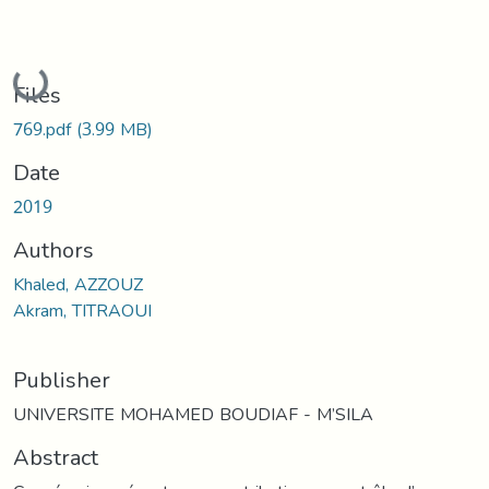
Loading...
Files
769.pdf
(3.99 MB)
Date
2019
Authors
Khaled, AZZOUZ
Akram, TITRAOUI
Publisher
UNIVERSITE MOHAMED BOUDIAF - M’SILA
Abstract