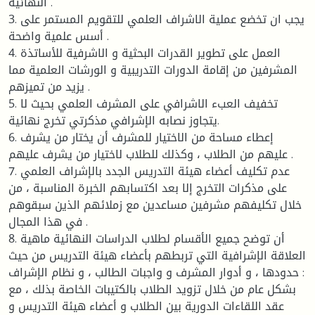
النهائية .
3. يجب ان تخضع عملية الاشراف العلمي للتقويم المستمر على
أسس علمية واضحة .
4. العمل على تطوير القدرات البحثية و الاشرفية للأساتذة
المشرفين من إقامة الدورات التدريبية و الورشات العلمية مما
يزيد من تميزهم .
5. تخفيف العبء الاشرافي على المشرف العلمي بحيث لا
يتجاوز نصابه الإشرافي مذكرتي تخرج نهائية.
6. إعطاء مساحة من الاختيار للمشرف أن يختار من يشرف
عليهم من الطلاب ، وكذلك للطلاب لاختيار من يشرف عليهم .
7. عدم تكليف أعضاء هيئة التدريس الجدد بالإشراف العلمي
على مذكرات التخرج إلا بعد اكتسابهم الخبرة المناسبة ، من
خلال تكليفهم مشرفين مساعدين مع زملائهم الذين سبقوهم
في هذا المجال .
8. أن توضح جميع الأقسام لطلاب الدراسات النهائية ماهية
العلاقة الإشرافية التي تربطهم بأعضاء هيئة التدريس من حيث
: حدودها ، و أدوار المشرف و واجبات الطالب ، و نظام الإشراف
بشكل عام من خلال تزويد الطلاب بالكتيبات الخاصة بذلك ، مع
عقد اللقاءات الدورية بين الطلاب و أعضاء هيئة التدريس و