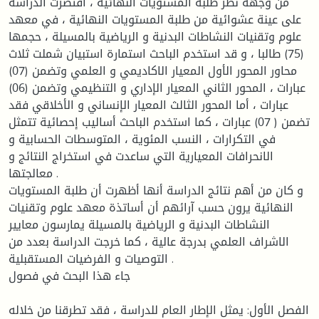
من وجهة نظر طلبة المستويات النهائية ، اقتصرت الدراسة
على عينة عشوائية من طلبة المستويات النهائية ، في معهد
علوم وتقنيات النشاطات البدنية و الرياضية بالمسيلة ، حجمها
(75) طالبا ، و قد استخدم الباحث استمارة استبيان شملت ثلاث
محاور المحور الأول المعيار الاكاديمي و العلمي وتضمن (07)
عبارات ، المحور الثاني المعيار الإداري و التنظيمي وتضمن (06)
عبارات ، أما المحور الثالث المعيار الإنساني و الأخلاقي فقد
تضمن ( 07) عبارات ، كما استخدم الباحث أساليب إحصائية تتمثل
في التكرارات ، النسب المئوية ، المتوسطات الحسابية و
الانحرافات المعيارية التي ساعدت في استخراج النتائج و
معالجتها .
و كان من أهم نتائج الدراسة أنها أظهرت أن طلبة المستويات
النهائية يرون حسب آرائهم أن أساتذة معهد علوم وتقنيات
النشاطات البدنية و الرياضية بالمسيلة يمارسون معايير
الاشراف العلمي بدرجة عالية ، كما خرجت الدراسة بعدد من
التوصيات و الفرضيات المستقبلية .
جاء هذا البحث في فصول
الفصل الأول: يمثل الإطار العام للدراسة ، فقد تطرقنا من خلاله