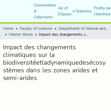
Communities
All of
Profils de
&
Statistics
DSpace
Chercheur
Collections
Home
Faculty of sciences
Department of Natural and Life Sciences
Master thesis
Impact des changements climatiques sur la biodiversitéetladynamiquedesécosystèmes dans les zones arides et semi-arides
Impact des changements
climatiques sur la
biodiversitéetladynamiquedesécosy
stèmes dans les zones arides et
semi-arides