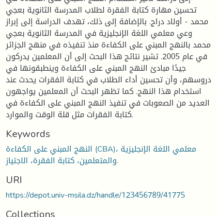
تحسين مهارة كتابة الفقرة لطلاب المدرسة الثانوية بعجي
محمد - أولاد دراج. بالإضافة إلى ذلك، تهدف الدراسة إلى إبراز
وعي معلمي اللغة الإنجليزية في المدرسة الثانوية بعجي
محمد بالنهج المبني على الكفاءة منذ تنفيذه في منهج الجزائر
في عام 2005. تشير نتائج هذا البحث إلى أن المعلمين يدركون
جيدًا مبادئ النهج المبني على الكفاءة وينطبقونها في
دروسهم، وأن تحسين أداء الطلاب في كتابة الفقرات يحدث عند
استخدام هذا النهج. كما تظهر البحث أن المعلمين يواجهون
العديد من الصعوبات في تنفيذ النهج المبني على الكفاءة في
كتابة الفقرات مثل قلة الوقت والموارد.
Keywords
النهج المبني على الكفاءة (CBA)، معلمي اللغة الإنجليزية
والمتعلمين، كتابة الفقرة، الاجتياز.
URI
https://depot.univ-msila.dz/handle/123456789/41775
Collections