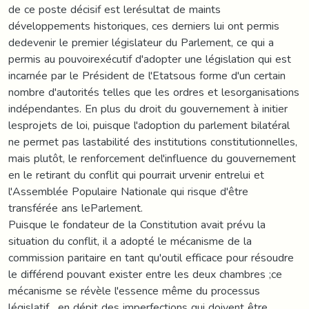
de ce poste décisif est lerésultat de maints
développements historiques, ces derniers lui ont permis
dedevenir le premier législateur du Parlement, ce qui a
permis au pouvoirexécutif d'adopter une législation qui est
incarnée par le Président de l'Etatsous forme d'un certain
nombre d'autorités telles que les ordres et lesorganisations
indépendantes. En plus du droit du gouvernement à initier
lesprojets de loi, puisque l'adoption du parlement bilatéral
ne permet pas lastabilité des institutions constitutionnelles,
mais plutôt, le renforcement del'influence du gouvernement
en le retirant du conflit qui pourrait urvenir entrelui et
l'Assemblée Populaire Nationale qui risque d'être
transférée ans leParlement.
Puisque le fondateur de la Constitution avait prévu la
situation du conflit, il a adopté le mécanisme de la
commission paritaire en tant qu'outil efficace pour résoudre
le différend pouvant exister entre les deux chambres ;ce
mécanisme se révèle l'essence même du processus
législatif , en dépit des imperfections qui doivent être