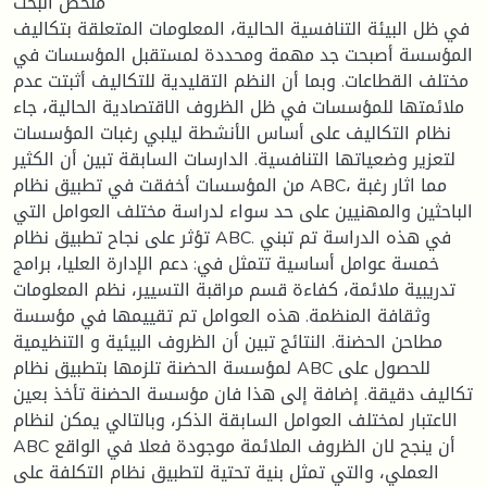
ملخص البحث
في ظل البيئة التنافسية الحالية، المعلومات المتعلقة بتكاليف
المؤسسة أصبحت جد مهمة ومحددة لمستقبل المؤسسات في
مختلف القطاعات. وبما أن النظم التقليدية للتكاليف أثبتت عدم
ملائمتها للمؤسسات في ظل الظروف الاقتصادية الحالية، جاء
نظام التكاليف على أساس الأنشطة ليلبي رغبات المؤسسات
لتعزير وضعياتها التنافسية. الدارسات السابقة تبين أن الكثير
من المؤسسات أخفقت في تطبيق نظام ABC، مما اثار رغبة
الباحثين والمهنيين على حد سواء لدراسة مختلف العوامل التي
تؤثر على نجاح تطبيق نظام ABC. في هذه الدراسة تم تبني
خمسة عوامل أساسية تتمثل في: دعم الإدارة العليا، برامج
تدريبية ملائمة، كفاءة قسم مراقبة التسيير، نظم المعلومات
وثقافة المنظمة. هذه العوامل تم تقييمها في مؤسسة
مطاحن الحضنة. النتائج تبين أن الظروف البيئية و التنظيمية
لمؤسسة الحضنة تلزمها بتطبيق نظام ABC للحصول على
تكاليف دقيقة. إضافة إلى هذا فان مؤسسة الحضنة تأخذ بعين
الاعتبار لمختلف العوامل السابقة الذكر، وبالتالي يمكن لنظام
ABC أن ينجح لان الظروف الملائمة موجودة فعلا في الواقع
العملي، والتي تمثل بنية تحتية لتطبيق نظام التكلفة على