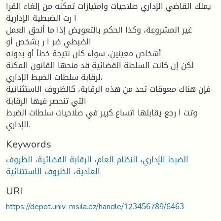
يملك القاضي الإداري صلاحيات وامتيازات تمكنه من إلغاء القرا
ا رت الضبطية الإدارية
غير المشروعة، وكذا الحكم بالتعويض إذا ما ألحق العمل
الضبطي ضر ا ر بشخص أو
أشخاص معينين، سواء كان نتيجة خطأ أو بدونه.
لكن إن كانت السلطة القضائية قد منحها القانون المكنة
لرقابة سلطات الضبط الإداري،
فإن هناك معوقات تحد من هذه الرقابة، كالظروف الاستثنائية
التي تنحصر فيها الرقابة
وتت ا رجع يقابلها اتساع كبير في صلاحيات سلطات الضبط
الإداري.
Keywords
الضبط الإداري، النظام العام، الرقابة القضائية، الظروف
العادية، الظروف الاستثنائية.
URI
https://depot.univ-msila.dz/handle/123456789/6463