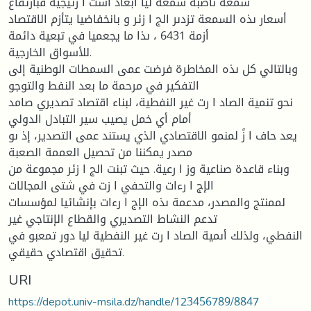
سمعة ناضبة سمعة ليا أبعاد است ا رتيجية فبارتفاع
أسعار ىذه السمعة تزدىر الج ا زئر و بانخفاضيا يتأزم الاقتصاد
أزمة 6431 ، ىذا ما يجعميا في تبعية دائمة
للأسواق الخارجية.
وبالتالي كل ىذه المخاطرة فرضت عمى السمطات الوطنية إلى
التفكير في مرحمة ما بعد النفط والتوجو
نحو تنمية الصاد ا رت غير النفطية، لبناء اقتصاد تصديري صامد
أمام أي خمل يصيب سير التبادل الدولي
يعد حاف ا زً لمنمو الاقتصادي الذي يستند عمى التصدير، إذ ىو
مصدر يمكننا من تحصيل العممة الصعبة
وبناء قاعدة صناعية وز ا رعية. حيث تبنت الج ا زئر مجموعة من
الإج ا رءات والتحفي ا زت في شتى المجالات
لممنتج والمصدر، مدعمة ىذه الإج ا رءات بإنشائيا لمؤسسات
تدعم النشاط التصديري والقطاع الإنتاجي غير
النفطي، ولذلك أىمية الصاد ا رت غير النفطية ليا دور تمعبو في
تحقيق اقتصادي حقيقي.
URI
https://depot.univ-msila.dz/handle/123456789/8847