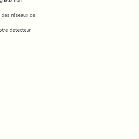
ignaux non
s des réseaux de
otre détecteur.