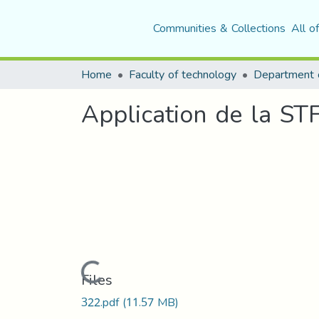
Communities & Collections
All o
Home
Faculty of technology
Department o
Application de la STF
Loading...
Files
322.pdf
(11.57 MB)