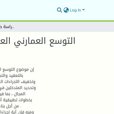
Log In
التوسع العمارني العشوائي وأثره على استنزاف العقار ـ دراسة حالة مدينة عين وسارة
التوسع العمارني الع
إن موضوع التوسع الع
بالتعقيد والت
وتخفيف الاجراءات ال
وتحديد المتدخلين في
المجال ، بما ف
بخطوات تطبيقية أكث
من أجل بنا
ومنه فإن أية اجراء