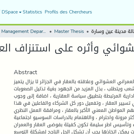
f DSpace
Statistics
Profils des Chercheurs
Urban Management Department
Master Thesis
شوائي وأثره على استنزاف العق
Abstract
مراني العشوائي وعلاقته بالعقار في الجزائر لا يزال يتميز
شعب ويتطلب ، بذل المزيد من الجهود بغية تذليل الصعوبات
ادارية المرتبطة بتطبيق سياسة العقارية ، اضافة إلى وجوب
 تسيير العقار ، وتفعيل دور كل الشركاء والفاعلين في هذا
يهم المواطن المعني الأكبر بالعقار ، ومرافقة العمل النظري
ر مرونة واحترام ، والاهتمام بالدراسات السوسيو اجتماعية
ء وتأسيس اطر سليمة تكون كفيلة بفوضى العقار والعمران .
ات يمكن اتخاذها يجب أن تشكل الحل الناجح لمشكلة التوسع