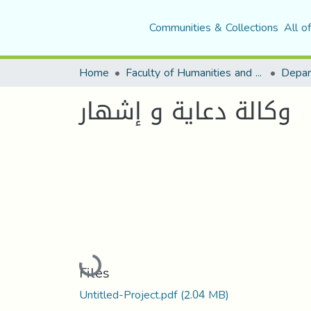
Communities & Collections
All o
Home
Faculty of Humanities and Social Sciences
Depar
وكالة دعایة و إشهار
Loading...
Files
Untitled-Project.pdf
(2.04 MB)