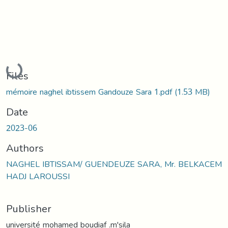
Loading...
Files
mémoire naghel ibtissem Gandouze Sara 1.pdf
(1.53 MB)
Date
2023-06
Authors
NAGHEL IBTISSAM/ GUENDEUZE SARA, Mr. BELKACEM
HADJ LAROUSSI
Publisher
université mohamed boudiaf .m'sila