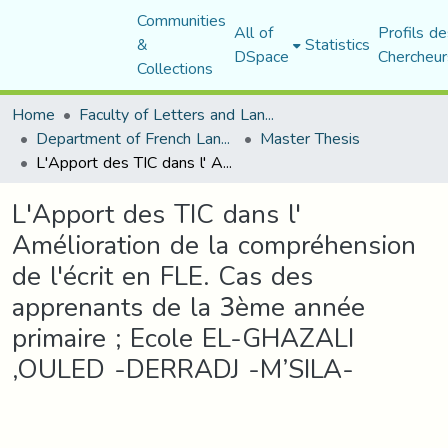
Communities
All of
Profils de
&
Statistics
DSpace
Chercheur
Collections
Home
Faculty of Letters and Languages
Department of French Language and Literature
Master Thesis
L'Apport des TIC dans l' Amélioration de la compréhension de l'écrit en FLE. Cas des apprenants de la 3ème année primaire ; Ecole EL-GHAZALI ,OULED -DERRADJ -M’SILA-
L'Apport des TIC dans l'
Amélioration de la compréhension
de l'écrit en FLE. Cas des
apprenants de la 3ème année
primaire ; Ecole EL-GHAZALI
,OULED -DERRADJ -M’SILA-