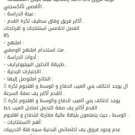
األقصى لألكسجني .
- عينة الدراسة :
- أكابر فريق وفاق سطيف لكرة القدم .
الفصل اخلامس استنتاجات و اقرتاحات
85
- املنهج :
مت استخدام املنهج الوصفي .
- أدوات الدراسة :
- طريقة التحليل البيبليوغرايف .
- االختبارات البدنية .
- النتائج املتوصل إليها :
 ال يوجد اختالف بني العيب الدفاع و الوسط و اهلجوم لكرة
القدم أكابر يف صفة السرعة .
 يوجد اختالف بني العيب الدفاع والوسط و اهلجوم لكرة
القدم أكابر يف صفة التحمل لصاحل العيب خط
الوسط ، حيث يتمتعون بلياقة عالية مقارنة ابلدفاع و اهلجوم .
- أهم االستنتاجات:
عدم وجود فروق يف اخلصائص البدنية سببه قلة التدريبات