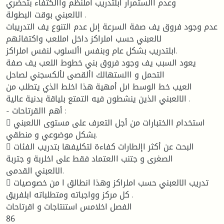
وعدم االستمرار ابلتدريب املنظم واالكتفاء بتحضري
الالعبني بوقت البطولة .
عدم وجود فروق يف صفة السرعة إىل عدم التنوع يف التدريبات
لالعبني حسب املراكز داخل امللعب واكتفائهم
ابلتدريب بشكل عام وبنفس األسلوب لنفس املراكز.
يعود السبب يف وجود فروق بني خطوط اللعب يف صفة
التحمل و االستهالك األقصى لألكسجني لصاحل
العيب خط الوسط اىل أمهية هذا اخلط الذي يتطلب من
الالعبني الذين ينشطون فيه التمتع بلياقة بدنية عالية .
- أهم االقرتاحات :
 استخدام االختبارات من أجل التعرف على مستوى الالعبني
بشكل موضوعي و منطقي.
 البحث عن أكثر اإلطارات كفاءة لتكليفها بتدريب الفئات
الصغرى و جتنب االعتماد فقط على اخلربة و جتربة
الالعبني القدمى.
 تدريب الالعبني حسب املراكز وهذا انطالق ا من خصوصيات
كل مركز وواجباته ومتطلباته ابلفريق .
الفصل اخلامس استنتاجات و اقرتاحات
86