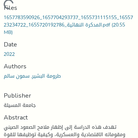
Loading...
Files
1657783590926_1657704293737_1655731115155_16557
(20.55
23234722_1655720192786_المدكرة النهائية.pdf
MB)
Date
2022
Authors
طرومة البشير, سمون سالم
Publisher
جامعة المسيلة
Abstract
تهدف هذه الدراسة إلى إظهار ملامح الصعود الصيني
ومقوماته الاقتصادية والعسكرية، وكيفية توظيفها للقوة