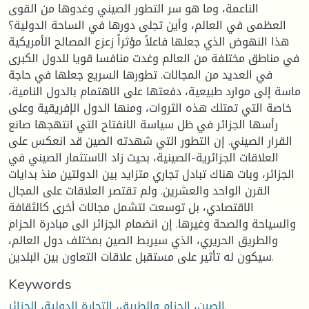
الناعمة، وما هو سر التطور الصيني وغدوها من القوى
العظمى في العالم، وأين تجلى دورها في الساحة الدولية؟
هذا النهوض الذي جعلها فاعلاً مؤثراً زعزع المصالح الأمريكية
في مناطق مختلفة من العالم وغدت منافسا قويا للدول الكبرى
في العديد من المجالات. تطورها السريع جعلها في حاجة
ماسة إلى موارد طبيعية، دفعتها على الاهتمام بالدول النامية،
خاصة التي تمتلك هذه الثروات، ومنها الدول الإفريقية وعلى
رأسها الجزائر في ظل سياسة الانفتاح التي انتهجها صانع
القرار الصيني. إن التطور التي شهدته الصين قد انعكس على
العلاقات الجزائرية-الصينية، بحيث زاد الاستثمار الصيني في
الجزائر، وبات هناك تبادل تجاري متزايد بين الدولتين منذ بدايات
القرن الواحد والعشرين. ولم تقتصر العلاقات على المجال
الاقتصادي، بل توسعت لتشمل مجالات أخرى كالثقافة
والسياحة والصحة وغيرها. إن انضمام الجزائر الى مبادرة الحزام
والطريق الحريري، الذي سيربط الصين بمختلف دول العالم،
سيكون له تأثير على مستقبل علاقات التعاون بين البلدين.
Keywords
الصين، الحزام والطريق، التجارة الدولية، الجزائر.