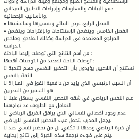
الإستطلاعية والمنهج المتبع ومجتمع وعينة الدراسة وأدوات
جمع البيانات والمعلومات وإجراءات التطبيق الميداني
والأساليب الإحصائية.
• الفصل الرابع: عرض النتائج وتفسيرها ومناقشتها.
• الفصل الخامس: ويتضمن الإستنتاجات والإقتراحات ويتضمن
المراجع المعتمدة في الدراسة وكذلك الملاحق وملخص
الدراسة.
من أهم النتائج التي توصلت إليها الباحثة :
توصلت الباحث للعديد من التوصيات أهمها :
 نستنتج أن اللاعبين يؤيدون بأن التحضير النفسي مهم لتنمية
الثقة بالنفس
 أن السبب الرئيسي الذي يزيد من دافعية الفوز في المباراة
هو التحفيز من المدربين
 علم النفس الرياضي في شقه التحضير النفسي يسهل علينا
التعامل مع الظروف قد تواجهننا
 عدم وجود أخصائي نفساني الذي يرافق الفريق الرياضي
يجعل المدرب يتحمل عبء التحضير النفسي للرياضي.
 أن خبرة الرياضي وحدها لا تكفي, بل من تحضير نفسي جيد
يتم على ضوءه ترجمة هذه الخبرة إلى نتائج إيجابية.