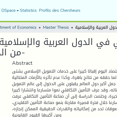
f DSpace
Statistics
Profils des Chercheurs
tment of Economics
Master Thesis
ي في الدول العربية والإسلامي
من الدول العربية والإسلامية-
Abstract
صاد اليوم إقبالا كبيرا على خدمات التمويل الإسلامي بشتى
ما حققه من نتائج باهرة، وكذا عدم تأثره بالأزمات المتتالية
ي جعل أكبر دول العالم يقبلون على الدخول إلى عالم التمويل
ته، وقد عرف التأمين التكافلي نموا متسارعا وانتشارا كبيرا
خيرة، وخلصت الدراسة إلى أن صناعة التأمين التكافلي عرفت
رعا خلال فترة قصيرة مقارنة بنمو صناعة التأمين التقليدي،
عوقات تحد من إمكانياته والقدرات الحقيقية الممكن إنجازه،
ومن أكبرها القيود القانونية.