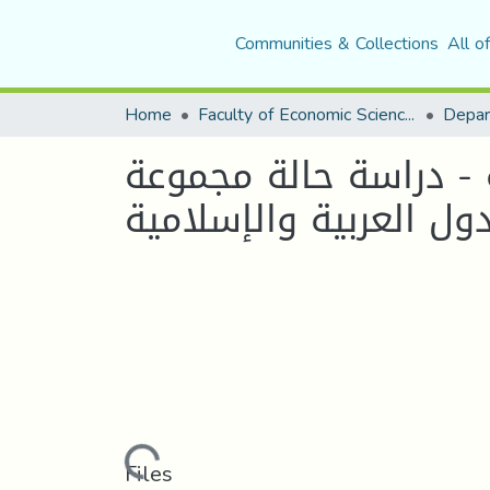
Communities & Collections
All o
Home
Faculty of Economic Sciences, Commerce and Management Sciences
Depar
ة - دراسة حالة مجموعة
Loading...
Files