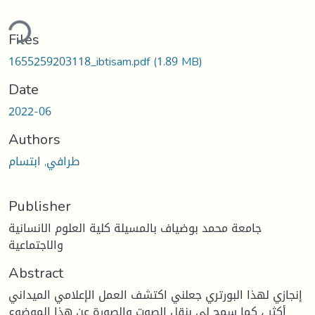
ding...
Files
1655259203118_ibtisam.pdf
(1.89 MB)
Date
2022-06
Authors
طرافي, ابتسام
Publisher
جامعة محمد بوضياف بالمسيلة كلية العلوم الانسانية
والاجتماعية
Abstract
إنجازي لهذا البورتري جعلني اكتشف العمل الإعلامي الميداني
أكثر ، كما سمح لي بنقل الصوت والصورة عن هذا الموضوع