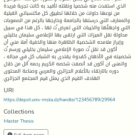
الذي استفدت منه شخصيا ونقلته لأفيد به كانت تجربة فريدة
من نوعها حاولت من خلالها تطبيق كل مكتسباتي القبلية
والمعارف التي درستها بالجامعة وخارجها بالرغم من الصعوبات
التي واجهتُها والخيبات التي تعرض ُت لها ، كل هذا في سبيل
محاولة نقل الميزات التي ارتقى بها الإعلامي سليمان بخليلي
وإبراز ملامحه الشخصية الظاهرة منها والخفية أملا مني أن
أكون قد نقل ُت صورة الإعلامي سليمان بخليلي ورسم ُت
شخصيته في الأذهان كفدوة يقتدى به الشباب كل في مجاله ،
واتمنى ان أكون قد أنصفت شخصه الكريم رحمه ّالل من خلال
دوره بالارتقاء بالأعلام الجزائري والعربي وصناعة المحتوى
الهادف القيم الذي يمثل قيم المجتمع الجزائري
URI
https://depot.univ-msila.dz/handle/123456789/29964
Collections
Master Thesis
Full item page