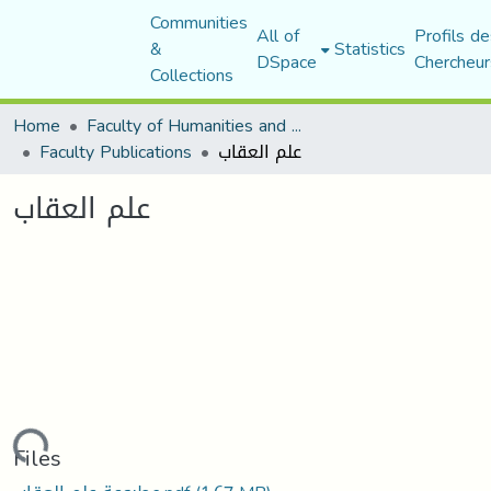
Communities
All of
Profils de
&
Statistics
DSpace
Chercheur
Collections
Home
Faculty of Humanities and Social Sciences
علم العقاب
Faculty Publications
علم العقاب
oading...
Files