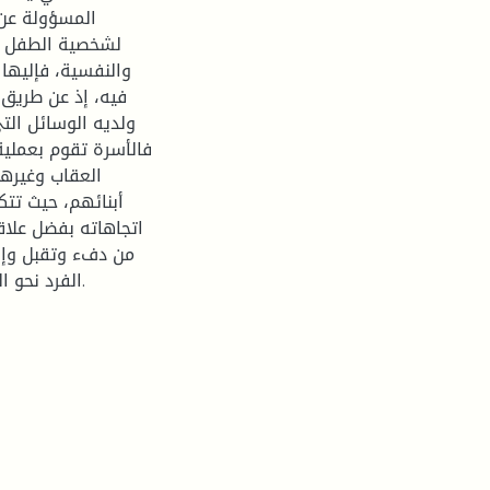
المسؤولة عن 
لشخصية الطفل من
والنفسية، فإليه
فيه، إذ عن طريق 
ولديه الوسائل الت
فالأسرة تقوم بعملية 
العقاب وغيرها
أبنائهم، حيث تت
اتجاهاته بفضل علاق
من دفء وتقبل وإش
الفرد نحو 