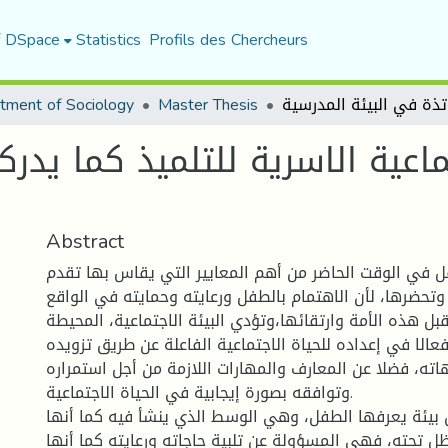
f DSpace
Statistics
Profils des Chercheurs
tment of Sociology
Master Thesis
اعية الاسرية للتلميذ كما يدرك
Abstract
فل في الوقت الحاضر من أهم المعايير التي يقاس بها تقدم
تحضرها، لأن الاهتمام بالطفل ورعايته وحمايته في الواقع
ل هذه الأمة وارتقائها،وتؤدي البيئة الاجتماعية، المحيطة
عالا في إعداده للحياة الاجتماعية الفاعلة عن طريق تزويده
اته، فضلا عن المعارف والمهارات اللازمة من أجل استمراره
وتوافقه بصورة إيجابية في الحياة الاجتماعية.
ل بيئة يعرفها الطفل، وهي الوسط الذي ينشأ فيه كما أنها
ل تحته، فهي المسؤولة عن تلبية حاجاته ورعايته كما أنها