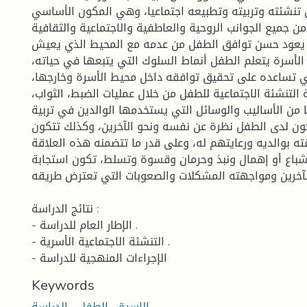
تنشئته وتربيته وتطبيعه اجتماعيا، وهي المكون الأساسي
 جميع الجوانب الروحية والعاطفية والاجتماعية والثقافية
ا يعود حسن توافق الطفل من عدمه مع المحيط الذي يعيش
الأسرة يتعلم الطفل أنماط السلوك التي يتبعها في حياته،
ي تساعده على تحقيق توافقه داخل محيط الأسرة وخارجها،
التنشئة الاجتماعية للطفل من خلال عمليات الضبط، الثواب،
 من الأساليب والوسائل التي يستخدمها الوالدين في تربية
كون لدى الطفل نظرة عن نفسه ونحو الآخرين، وكذلك تتكون
ته بوالديه ورعايتهم له، وعلى قدر ما تتضمنه هذه العلاقة
باع أو إهمال ونبذ وحرمان وقسوة وتسلط، تكون استجابة
الآخرين ومواجهته المشكلات والصعوبات التي تعترض طريقه.
نتائج الدراسة :
- الإطار العام للدراسة .
- التنشئة الاجتماعية الأسرية .
- الإجراءات المنهجية للدراسة
Keywords
الاسرة ، الطفل ، الدراسة