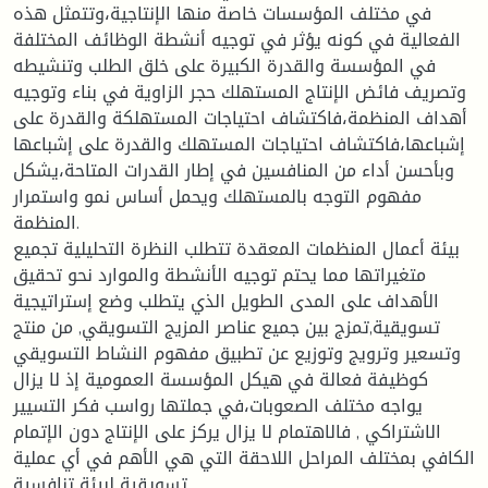
في مختلف المؤسسات خاصة منها الإنتاجية،وتتمثل هذه
الفعالية في كونه يؤثر في توجيه أنشطة الوظائف المختلفة
في المؤسسة والقدرة الكبيرة على خلق الطلب وتنشيطه
وتصريف فائض الإنتاج المستهلك حجر الزاوية في بناء وتوجيه
أهداف المنظمة،فاكتشاف احتياجات المستهلكة والقدرة على
إشباعها،فاكتشاف احتياجات المستهلك والقدرة على إشباعها
وبأحسن أداء من المنافسين في إطار القدرات المتاحة،يشكل
مفهوم التوجه بالمستهلك ويحمل أساس نمو واستمرار
المنظمة.
بيئة أعمال المنظمات المعقدة تتطلب النظرة التحليلية تجميع
متغيراتها مما يحتم توجيه الأنشطة والموارد نحو تحقيق
الأهداف على المدى الطويل الذي يتطلب وضع إستراتيجية
تسويقية,تمزج بين جميع عناصر المزيج التسويقي, من منتج
وتسعير وترويج وتوزيع عن تطبيق مفهوم النشاط التسويقي
كوظيفة فعالة في هيكل المؤسسة العمومية إذ لا يزال
يواجه مختلف الصعوبات،في جملتها رواسب فكر التسيير
الاشتراكي , فالاهتمام لا يزال يركز على الإنتاج دون الإتمام
الكافي بمختلف المراحل اللاحقة التي هي الأهم في أي عملية
تسويقية لبيئة تنافسية.